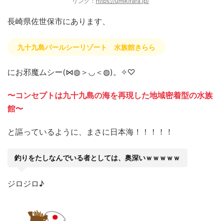
リンク：
https://umikirara.jp/
長崎県佐世保市にあります、
九十九島パールシーリゾート 水族館きらら
にお邪魔ムシー(⋈◍＞◡＜◍)。✧♡
〜コンセプトは九十九島の海を再現した地域密着型の水族
館〜
と謳っているように、まさに日本海！！！！！
釣りをたしなんでいる者としては、奥深いｗｗｗｗｗ
ジロジロ♪