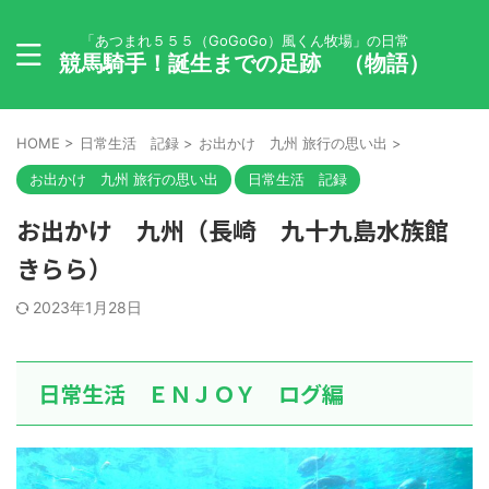
「あつまれ５５５（GoGoGo）風くん牧場」の日常
競馬騎手！誕生までの足跡 （物語）
HOME
>
日常生活 記録
>
お出かけ 九州 旅行の思い出
>
お出かけ 九州 旅行の思い出
日常生活 記録
お出かけ 九州（長崎 九十九島水族館
きらら）
2023年1月28日
日常生活 ＥＮＪＯＹ ログ編