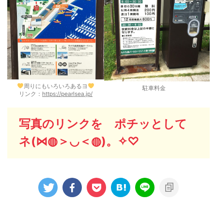
周りにもいろいろあるヨ
駐車料金
リンク：
https://pearlsea.jp/
写真のリンクを ポチッとして
ネ(⋈◍＞◡＜◍)。✧♡