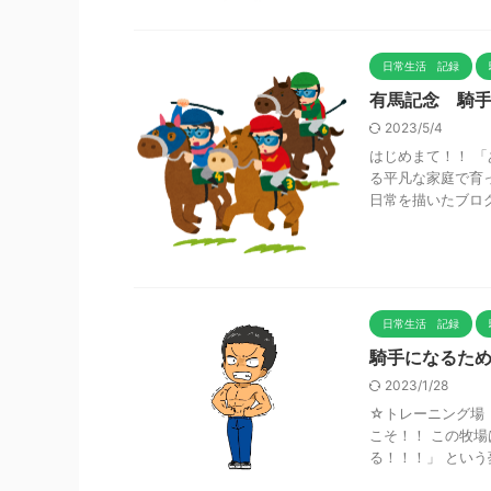
日常生活 記録
有馬記念 騎
2023/5/4
はじめまて！！ 「
る平凡な家庭で育
日常を描いたブログで
日常生活 記録
騎手になるた
2023/1/28
☆トレーニング場 
こそ！！ この牧
る！！！」 という夢