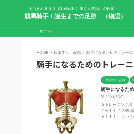
「あつまれ５５５（GoGoGo）風くん牧場」の日常
競馬騎手！誕生までの足跡 （物語）
ホーム
HOME
>
日常生活 記録
>
騎手になるためのトレーニン
騎手になるためのトレーニ
日常生活 記録
騎手になるため
2023/5/27
☆トレーニング場 
こそ！！ この牧
る！！！」 という夢