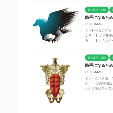
日常生活 記録
騎手になるため
2023/5/27
☆トレーニング場 
こそ！！ この牧
る！！！」 という夢
日常生活 記録
騎手になるため
2023/5/4
トレーニング場 ロ
そ！！ この牧場
という夢に向って歩 