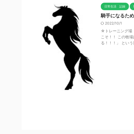
日常生活 記録
騎手になるため
2022/10/1
☆トレーニング場 
こそ！！ この牧
る！！！」 という夢