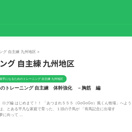
グ 自主練 九州地区
>
ング 自主練 九州地区
騎手になるためのトレーニング 自主練 九州地区
のトレーニング 自主練 体幹強化 －胸筋 編
ログ編 はじめまて！！ 「あつまれ５５５（GoGoGo）風くん牧場」へよう
場は、とある平凡な家庭で育った、１頭の子馬が 「有馬記念に出場す
に向って ...