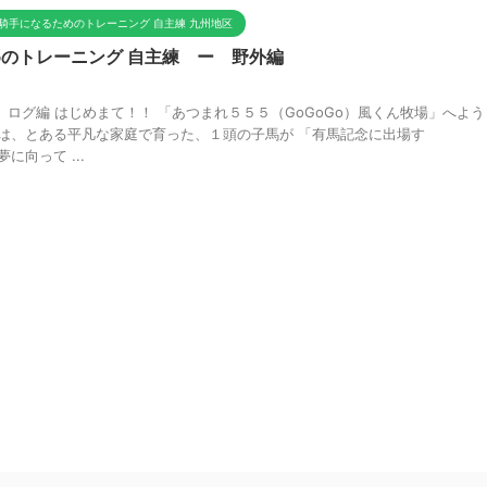
騎手になるためのトレーニング 自主練 九州地区
のトレーニング 自主練 ー 野外編
ログ編 はじめまて！！ 「あつまれ５５５（GoGoGo）風くん牧場」へよう
場は、とある平凡な家庭で育った、１頭の子馬が 「有馬記念に出場す
に向って ...